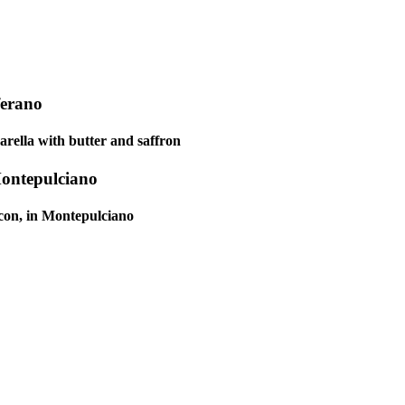
ferano
arella with butter and saffron
Montepulciano
acon, in Montepulciano